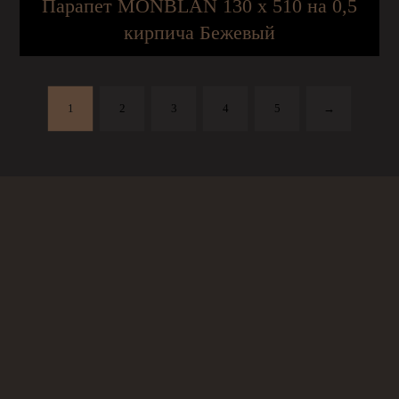
Парапет MONBLAN 130 х 510 на 0,5
кирпича Бежевый
1
2
3
4
5
→