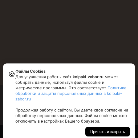
Понедельник - Пятница
9.00-19.00
Суббота
10.00-16.00
Файлы Cookies
🍪
Для улучшения работы сайт
kolpaki-zabor.ru
может
собирать данные, используя файлы cookie и
метрические программы. Это соответствует
Политике
обработки и защиты персональных данных в kolpaki-
Copyright © 2026 Xtra Theme. All Rights Reserved.
zabor.ru
Продолжая работу с сайтом, Вы даете свое согласие на
Политика конфиденциальности
обработку персональных данных. Файлы cookie можно
отключить в настройках Вашего браузера.
Оптимизировано Серафинит - Акселератор
Принять и закрыть
Включает высокую скорость сайта, чтобы быть привлекательным для людей и