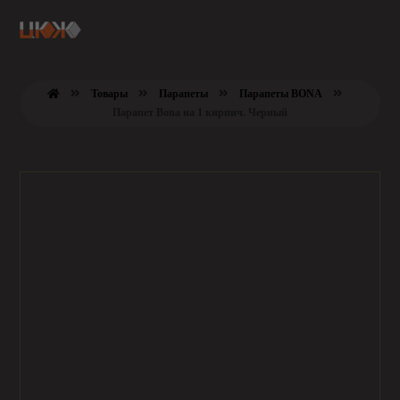
Товары
Парапеты
Парапеты BONA
Парапет Bona на 1 кирпич. Черный